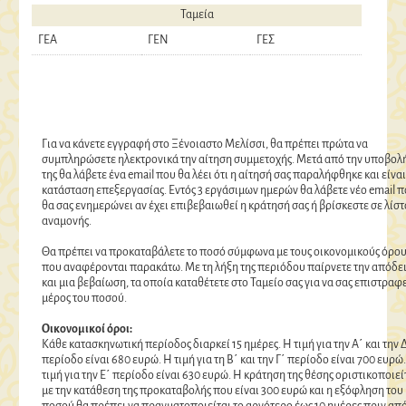
Ταμεία
ΓΕΑ
ΓΕΝ
ΓΕΣ
Για να κάνετε εγγραφή στο Ξένοιαστο Μελίσσι, θα πρέπει πρώτα να
συμπληρώσετε ηλεκτρονικά την αίτηση συμμετοχής. Μετά από την υποβολ
της θα λάβετε ένα email που θα λέει ότι η αίτησή σας παραλήφθηκε και είναι
κατάσταση επεξεργασίας. Εντός 3 εργάσιμων ημερών θα λάβετε νέο email 
θα σας ενημερώνει αν έχει επιβεβαιωθεί η κράτησή σας ή βρίσκεστε σε λίστ
αναμονής.
Θα πρέπει να προκαταβάλετε το ποσό σύμφωνα με τους οικονομικούς όρου
που αναφέρονται παρακάτω. Με τη λήξη της περιόδου παίρνετε την απόδε
και μια βεβαίωση, τα οποία καταθέτετε στο Ταμείο σας για να σας επιστραφ
μέρος του ποσού.
Οικονομικοί όροι:
Κάθε κατασκηνωτική περίοδος διαρκεί 15 ημέρες. Η τιμή για την Α΄ και την 
περίοδο είναι 680 ευρώ. Η τιμή για τη Β΄ και την Γ΄ περίοδο είναι 700 ευρώ
τιμή για την Ε΄ περίοδο είναι 630 ευρώ. Η κράτηση της θέσης οριστικοποιεί
με την κατάθεση της προκαταβολής που είναι 300 ευρώ και η εξόφληση του