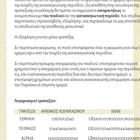
ποσού θα πρέπει να πραγματοποιείται το αργότερο έως 10 ημέρες πριν απ
την έναρξη της κατασκηνωτικής περιόδου. Ως καταθέτη στην αιτιολογία της
τραπεζικής συναλλαγής θα πρέπει να σημειώσετε
απαραιτήτως
το
ονοματεπώνυμο
του παιδιού
και την
κατασκηνωτική περίοδο
. Και στις δυ
περιπτώσεις (προκαταβολή, εξόφληση), σας παρακαλούμε να μας αποστείλ
το αποδεικτικό της κατάθεσης μέσω email.
Η εξόφληση γίνεται μέσω τραπέζης.
Σε περίπτωση ακύρωσης, το ποσό επιστρέφεται όταν η ακύρωση γίνει έως 
ημέρες πριν από την έναρξη της κατασκηνωτικής περιόδου.
Σε περίπτωση πρόωρης αποχώρησης του παιδιού, επιστρέφονται τα μισά
χρήματα όταν η αποχώρηση γίνει εντός των 5 πρώτων ημερών της περιόδου
π.χ. εάν η κατασκηνωτική περίοδος ξεκινάει Δευτέρα (πρώτη ημέρα), η
επιστροφή χρημάτων γίνεται εάν κάποιος κατασκηνωτής αποχωρήσει έως κ
την Παρασκευή (πέμπτη ημέρα).
Λογαριασμοί τραπεζών:
ΤΡΑΠΕΖΑ
ΑΡΙΘΜΟΣ ΛΟΓΑΡΙΑΣΜΟΥ
ΙΒΑΝ
ΕΘΝΙΚΗ
178/00122545
GR56011017800000178001225
ΠΕΙΡΑΙΩΣ
5144046941900
GR22017214400051440469419
ALPHA
145002330000190
GR86014014501450023300001