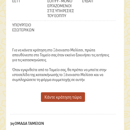
EETT
ΕΟΠΥΥ - ΜΟΝΟ
ΕΥΔΑΠ
ΕΡΓΑΖΟΜΕΝΟΙ
ΣΤΙΣ ΥΠΗΡΕΣΙΕΣ
ΤΟΥ ΕΟΠΠΥ
ΥΠΟΥΡΓΕΙΟ
ΕΣΩΤΕΡΙΚΩΝ
Για να κάνετε κράτηση στο Ξένοιαστο Μελίσσι, πρώτα
απευθύνεστε στο Ταμείο σας όταν εκείνο ξεκινήσει τις αιτήσεις
για τις κατασκηνώσεις.
Όταν εγκριθείτε από το Ταμείο σας, θα πρέπει να μπείτε στην
ιστοσελίδα της κατασκήνωσής το Ξένοιαστο Μελίσσι και να
συμπληρώσετε τη φόρμα συμμετοχής σε αυτήν.
Κάντε κράτηση τώρα
3η ΟΜΑΔΑ ΤΑΜΕΙΩΝ