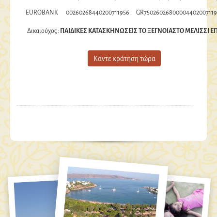
EUROBANK
00260268440200711956
GR75026026800004402007119
Δικαιούχος :
ΠΑΙΔΙΚΕΣ ΚΑΤΑΣΚΗΝΩΣΕΙΣ ΤΟ ΞΕΓΝΟΙΑΣΤΟ ΜΕΛΙΣΣΙ Ε
Κάντε κράτηση τώρα