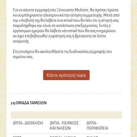
Για να κάνετε εγγραφή στο Ξένοιαστο Μελίσσι, θα πρέπει πρώτα
να συμπληρώσετε ηλεκτρονικά την αίτηση συμμετοχής. Μετά από
την υποβολή της θα λάβετε ένα email που θα λέει ότι η αίτησή σας
παραλήφθηκε και είναι σε κατάσταση επεξεργασίας. Εντός 3
εργάσιμων ημερών θα λάβετε νέο email που θα σας ενημερώνει
αν έχει επιβεβαιωθεί η κράτησή σας ή βρίσκεστε σε λίστα
αναμονής.
Στη συνέχεια θα ακολουθήσετε τις διαδικασίες εγγραφής του
ταμείου σας.
Κάντε κράτηση τώρα
2η ΟΜΑΔΑ ΤΑΜΕΙΩΝ
ΔΥΠΑ - ΔΙΟΙΚΗΣΗ
ΔΥΠΑ - ΠΕΙΡΑΙΩΣ
ΔΥΠΑ -
ΚΑΙ ΝΗΣΩΝ
ΠΕΡΙΦΕΡΕΙΑ