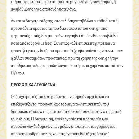
τμήματος του δικτυακού τόπου x-m.gr για λόγους συντήρησης ή
αναβάθμισης ή για οποιονδήποτε λόγο.
Αν και οι διαχειριστές της ιστοσελίδας καταβάλλουν κάθε δυνατή
προσπάθεια προστασίας του δικτυακού τόπου x-m.gr από
ψηφιακούς υιούς, δεν μπορεί να εγγυηθεί ότι δεν θα προσβληθεί
ποτέ από ιούς (virus free). Συνεπώς κάθε επισκέπτης πρέπει να
φροντίζει για την δική του προστασία (χρήση antivirus, virus scanner
ή άλλων συστημάτων προστασίας) πριν τη χρήση της x-m.gr ή την
αποθήκευση πληροφοριών, λογισμικού ή περιεχομένου αυτού στον
Η/Υ του.
ΠΡΟΣΩΠΙΚΑ ΔΕΔΟΜΕΝΑ
Οι διαχειριστές του x-m.gr δύναται να τηρούν αρχείο και να
επεξεργάζονται προσωπικά δεδομένα των επισκεπτών του
δικτυακού τόπου x-m.gr, τα οποία κοινοποιούνται στην x-m.gr από
τους ιδίους. Η διαχείριση, επεξεργασία και προστασία των
προσωπικών δεδομένων των μελών υπόκειται στους όρους του
παρόντος άρθρου καθώς και στις σχετικές διατάξεις Γενικού