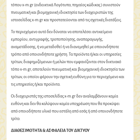
τόπου x-m.gr (ενδεικτικά Λογότυπο, πηγαίος κώδικας ) συνιστούν
πνευματική και βιομηχανική ιδιοκτησία των διαχειριστών της
ιστοσελίδας x-m.gr και προστατεύονται από τις σχετικές διατάξεις.
Το περιεχόμενο αυτό δεν δύναται να αποτελέσει αντικείμενο
εμπορίου, αντιγραφής, τροποποίησης, αναπαραγωγής,
αναμετάδοσης, ή να μεταδοθεί ή να διανεμηθεί με οποιονδήποτε
τρόπο από οποιονδήποτε χρήστη. Τα προϊόντα ή/και οι υπηρεσίες
τρίτων, διαφημιζόμενων ή μελών που εμφανίζονται στον δικτυακό
τόπο x-m.gr, αποτελούν πνευματική και βιομηχανική ιδιοκτησία των
τρίτων, οι οποίοι φέρουν την σχετική ευθύνη για το περιεχόμενο και
τις υπηρεσίες ή/και προϊόντα.
Οι διαχειριστές της ιστοσελίδας x-m.gr δεν αναλαμβάνουν καμία
ευθύνη και δεν θα καλύψουν καμία υποχρέωση που θα προκύψει
από οποιοδήποτε υλικό που εστάλη από εσάς ή από οποιονδήποτε
τρίτο.
ΔΙΑΘΕΣΙΜΟΤΗΤΑ & ΑΣΦΑΛΕΙΑ ΤΟΥ ΔΙΚΤΥΟΥ