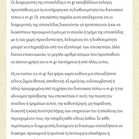
Οι Διαχειριστές της ιστοσελίδας x-m.gr καταβάλλουν εύλογες
προσπάθειες για τη συντήρηση και τη διαθεσιμότητα του δικτυακού
τόπου x-m.gr. Οι επισκέπτες παρόλα αυτά αποδέχονται ότι οι
διαχειριστές της ιστοσελίδας δικαιούνται να τροποποιούν ή και να
διακόπτουν προσωρινά ή μόνιμα το σύνολο ή τμήμα της ιστοσελίδας
με ή / και χωρίς προειδοποίηση, δεδομένου ότι η διαθεσιμότητα
μπορεί να επηρεάζεται από τον εξοπλισμό των επισκεπτών, άλλα
δίκτυα επικοινωνιών, το μεγάλο αριθμό ατόμων που προσπαθούν
να κάνουν χρήση του x-m.gr ταυτόχρονα ή από άλλες αιτίες.
Ως εκ τούτου η x-m.gr δεν φέρει καμία ευθύνη για οποιαδήποτε
είδους ζημία (θετική, αποθετική, εξ αμελείας, ενδοσυμβατική ή
άλλη) προερχομένη από τη χρήση του δικτυακού τόπου x-m.gr ή την
αδυναμία πρόσβασης των επισκεπτών σ' αυτό, την παύση του
συνόλου ή τμημάτων αυτού, την καθυστέρηση, μη παράδοση,
διακοπή ή κακή ποιότητα λήψης των υπηρεσιών του ή απώλειας του
περιεχομένου τους, την ύπαρξη κάθε είδους λαθών. Σε κάθε
περίπτωση οι διαχειριστές διατηρούν το δικαίωμα οποτεδήποτε να
διακόψει προσωρινά ή οριστικά τη λειτουργία ολοκλήρου ή