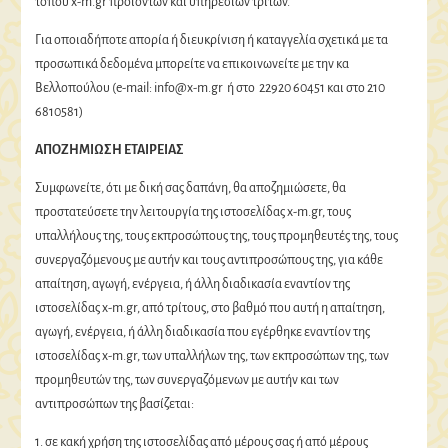
τόπου x-m.gr προϊόντων και υπηρεσιών τρίτων.
Για οποιαδήποτε απορία ή διευκρίνιση ή καταγγελία σχετικά με τα
προσωπικά δεδομένα μπορείτε να επικοινωνείτε με την κα
Βελλοπούλου (e-mail:
info@x-m.gr
ή στο 22920 60451 και στο 210
6810581)
ΑΠΟΖΗΜΙΩΣΗ ΕΤΑΙΡΕΙΑΣ
Συμφωνείτε, ότι με δική σας δαπάνη, θα αποζημιώσετε, θα
προστατεύσετε την λειτουργία της ιστοσελίδας x-m.gr, τους
υπαλλήλους της, τους εκπροσώπους της, τους προμηθευτές της, τους
συνεργαζόμενους με αυτήν και τους αντιπροσώπους της, για κάθε
απαίτηση, αγωγή, ενέργεια, ή άλλη διαδικασία εναντίον της
ιστοσελίδας x-m.gr, από τρίτους, στο βαθμό που αυτή η απαίτηση,
αγωγή, ενέργεια, ή άλλη διαδικασία που εγέρθηκε εναντίον της
ιστοσελίδας x-m.gr, των υπαλλήλων της, των εκπροσώπων της, των
προμηθευτών της, των συνεργαζόμενων με αυτήν και των
αντιπροσώπων της βασίζεται:
1. σε κακή χρήση της ιστοσελίδας από μέρους σας ή από μέρους