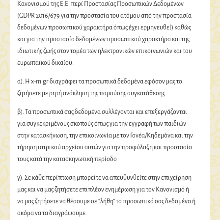
Κανονισμού της Ε.Ε. περί Προστασίας Προσωπικών Δεδομένων
(GDPR 2016/679 για την προστασία του ατόμου από την προστασία
δεδομένων προσωπικού χαρακτήρα όπως έχει ερμηνευθεί) καθώς
και για την προστασία δεδομένων προσωπικού χαρακτήρα και της
ιδιωτικής ζωής στον τομέα των ηλεκτρονικών επικοινωνιών και του
ευρωπαϊκού δικαίου.
α). Η x-m.gr διαγράφει τα προσωπικά δεδομένα εφόσον μας το
ζητήσετε με ρητή ανάκληση της παρούσης συγκατάθεσης.
β). Τα προσωπικά σας δεδομένα συλλέγονται και επεξεργάζονται
για συγκεκριμένους σκοπούς όπως για την εγγραφή των παιδιών
στην κατασκήνωση, την επικοινωνία με τον Γονέα/Κηδεμόνα και την
τήρηση ιατρικού αρχείου αυτών για την προφύλαξη και προστασία
τους κατά την κατασκηνωτική περίοδο
γ). Σε κάθε περίπτωση μπορείτε να απευθυνθείτε στην επιχείρηση
μας και να μας ζητήσετε επιπλέον ενημέρωση για τον Κανονισμό ή
να μας ζητήσετε να θέσουμε σε “λήθη” τα προσωπικά σας δεδομένα ή
ακόμα να τα διαγράψουμε.