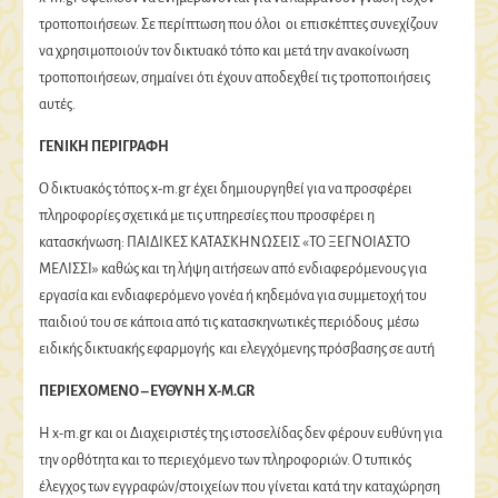
τροποποιήσεων. Σε περίπτωση που όλοι οι επισκέπτες συνεχίζουν
να χρησιμοποιούν τον δικτυακό τόπο και μετά την ανακοίνωση
τροποποιήσεων, σημαίνει ότι έχουν αποδεχθεί τις τροποποιήσεις
αυτές.
ΓΕΝΙΚΗ ΠΕΡΙΓΡΑΦΗ
Ο δικτυακός τόπος x-m.gr έχει δημιουργηθεί για να προσφέρει
πληροφορίες σχετικά με τις υπηρεσίες που προσφέρει η
κατασκήνωση: ΠΑΙΔΙΚΕΣ ΚΑΤΑΣΚΗΝΩΣΕΙΣ «ΤΟ ΞΕΓΝΟΙΑΣΤΟ
ΜΕΛΙΣΣΙ» καθώς και τη λήψη αιτήσεων από ενδιαφερόμενους για
εργασία και ενδιαφερόμενο γονέα ή κηδεμόνα για συμμετοχή του
παιδιού του σε κάποια από τις κατασκηνωτικές περιόδους μέσω
ειδικής δικτυακής εφαρμογής και ελεγχόμενης πρόσβασης σε αυτή
ΠΕΡΙΕΧΟΜΕΝΟ – ΕΥΘΥΝΗ Χ-Μ.GR
Η x-m.gr και οι Διαχειριστές της ιστοσελίδας δεν φέρουν ευθύνη για
την ορθότητα και το περιεχόμενο των πληροφοριών. Ο τυπικός
έλεγχος των εγγραφών/στοιχείων που γίνεται κατά την καταχώρηση