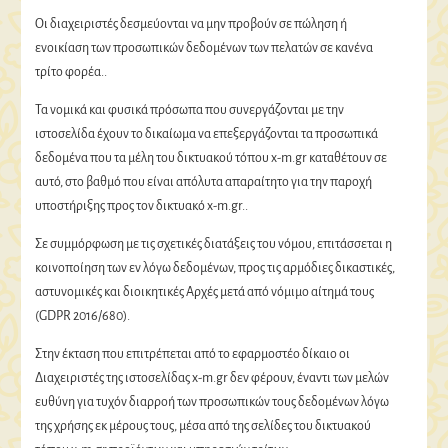
Οι διαχειριστές δεσμεύονται να μην προβούν σε πώληση ή
ενοικίαση των προσωπικών δεδομένων των πελατών σε κανένα
τρίτο φορέα..
Τα νομικά και φυσικά πρόσωπα που συνεργάζονται με την
ιστοσελίδα έχουν το δικαίωμα να επεξεργάζονται τα προσωπικά
δεδομένα που τα μέλη του δικτυακού τόπου x-m.gr καταθέτουν σε
αυτό, στο βαθμό που είναι απόλυτα απαραίτητο για την παροχή
υποστήριξης προς τον δικτυακό x-m.gr..
Σε συμμόρφωση με τις σχετικές διατάξεις του νόμου, επιτάσσεται η
κοινοποίηση των εν λόγω δεδομένων, προς τις αρμόδιες δικαστικές,
αστυνομικές και διοικητικές Αρχές μετά από νόμιμο αίτημά τους
(GDPR 2016/680).
Στην έκταση που επιτρέπεται από το εφαρμοστέο δίκαιο οι
Διαχειριστές της ιστοσελίδας x-m.gr δεν φέρουν, έναντι των μελών
ευθύνη για τυχόν διαρροή των προσωπικών τους δεδομένων λόγω
της χρήσης εκ μέρους τους, μέσα από της σελίδες του δικτυακού