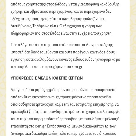
από τους χρήστες της ιστοσελίδας γίνεται για αποφυγή κακόβουλης
χρήσης, και υβριστικού περιεχομένου, και το περιεχόμενο δεν
ελέγχετε ως προς την ορθότητα των πληροφοριών (όνομα,
Διευθύνσεις, Τηλέφωνα κλπ ). Ο έλεγχος και η χρήση των
πληροφοριών της ιστοσελίδας είναι στην ευχέρεια του χρήστη.
Για το λόγο αυτό, η x-m.gr και κατ’ επέκταση οι Διαχειριστές της
ιστοσελίδας δεν δεσμεύονται και ούτε παρέχουν κανενός είδους
εγγύηση, ούτε αναλαμβάνουν κανενός είδους ευθύνη αναφορικά με
την ασφάλεια και το περιεχόμενο του x-m.gr
ΥΠΟΧΡΕΩΣΕΙΣ ΜΕΛΩΝ ΚΑΙ ΕΠΙΣΚΕΠΤΩΝ
Απαγορεύεται ρητώς η χρήση των υπηρεσιών που προσφέρονται
από τον δικτυακό τόπο x-m.gr, προκειμένου να παραπλανηθεί
οποιοσδήποτε τρίτος σχετικά με την ταυτότητα της επιχείρησης, να
προκληθεί ζημία, με οποιονδήποτε τρόπο στη χρήση και λειτουργία
του x-m.gr, να παρεμποδιστεί η πρόσβαση οποιουδήποτε μέλους ή
επισκέπτη στο x-m.gr. Εκτός συγκεκριμένων δικαιωμάτων τρίτων
(πνευματικά δικαιώματα κλπ), όλα τα περιεχόμενα του δικτυακού