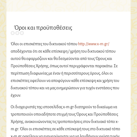
Όροι και προϋποθέσεις
Όλοι οι επισκέπτες του δικτυακού τόπου
http://www.x-m.gr/
αποδέχονται ότι σε κάθε επίσκεψη / χρήση του δικτυακού τόπου
αυτού θα εφαρμόζουν και θα δεσμεύονται από τους Όρους και
Προϋποθέσεις Χρήσης, όπως αυτοί περιγράφονται παρακάτω. Σε
περίπτωση διαφωνίας με έναν ή περισσότερους όρους, όλoι οι
επισκέπτες οφείλουν να αποφύγουν κάθε επίσκεψη και χρήση του
δικτυακού τόπου και να μας ενημερώσουν για τυχόν ενστάσεις που
έχουν.
Οι διαχειριστές της ιστοσελίδας x-m.gr διατηρούν το δικαίωμα να
τροποποιούν οποιαδήποτε στιγμή τους Όρους και Προϋποθέσεις
Χρήσης, ανακοινώνοντας τις τροποποιήσεις στον δικτυακό τόπο x-
m.gr. Όλοι οι επισκέπτες σε κάθε επίσκεψή τους στο δικτυακό τόπο
x-m.gr οφείλουν να ενημερώνονται για να λαμβάνουν γνώση τυχόν