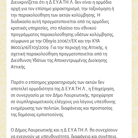
Διευκρινίζεται ότι η Δ.Ε.Υ.Α.ΤΗ.Λ. δεν είναι η αρμόδια
αρχή για τον επίσημο χαρακτηρισμό, την ταξινόμηση ή
την παρακολούθηση των ακτών κολύμβησης. Η
διαδικασία αυτή πραγματοποιείται από τις αρμόδιες
κρατικές υπηρεσίες, στο πλαίσιο του εθνικού
προγράμματος παρακολούθησης υδάτων κολύμβησης,
σύμφωνα με την Οδηγία 2006/7/ΕΚ και την ΚΥΑ
8600/416/Ε103/2009. Για την περιοχή της Αττικής, η
σχετική παρακολούθηση πραγματοποιείται από τη
Διεύθυνση Υδάτων της Αποκεντρωμένης Διοίκησης
Αττικής.
Παρότι ο επίσημος χαρακτηρισμός των ακτών δεν
αποτελεί αρμοδιότητα της Δ.Ε.Υ.Α.ΤΗ.Λ., η Επιχείρηση,
σε συνεργασία με τον Δήμο Λαυρεωτικής, προχώρησε
σε συμπληρωματικούς ελέγχους για λόγους υπεύθυνης
ενημέρωσης των πολιτών, διαφάνειας και προστασίας
της δημόσιας εμπιστοσύνης.
Ο Δήμος Λαυρεωτικής και η Δ.Ε.Υ.Α.ΤΗ.Λ. θα συνεχίσουν
να ενεργούν με υπευθυνότητα, διαφάνεια και συνέπεια,