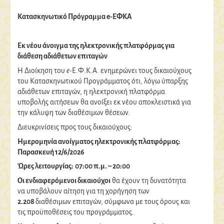
Κατασκηνωτικό Πρόγραμμα
e-
ΕΦΚΑ
Εκ νέου άνοιγμα της ηλεκτρονικής πλατφόρμας για
διάθεση αδιάθετων επιταγών
Η Διοίκηση του
e-
Ε.Φ.Κ.Α. ενημερώνει τους δικαιούχους
του Κατασκηνωτικού Προγράμματος ότι, λόγω ύπαρξης
αδιάθετων επιταγών, η ηλεκτρονική πλατφόρμα
υποβολής αιτήσεων θα ανοίξει εκ νέου αποκλειστικά για
την κάλυψη των διαθέσιμων θέσεων.
Διευκρινίσεις προς τους δικαιούχους:
Ημερομηνία ανοίγματος ηλεκτρονικής πλατφόρμας:
Παρασκευή 12/6/2026
Ώρες λειτουργίας:
07:00 π.μ. – 20:00
Οι ενδιαφερόμενοι δικαιούχοι
θα έχουν τη δυνατότητα
να υποβάλουν αίτηση για τη χορήγηση των
2.208
διαθέσιμων επιταγών, σύμφωνα με τους όρους και
τις προϋποθέσεις του προγράμματος.