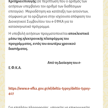
Κριτήρια επιλογής
(σε περίπτωση που ο αριθμός των
αιτήσεων υπερβαίνει τον αριθμό των διαθέσιμων
επιταγών): Μοριοδότηση και κατάταξη των αιτούντων,
σύμφωνα με τα οριζόμενα στην ισχύουσα απόφαση του
Διοικητικού Συμβουλίου του e-ΕΦΚΑ για το
κατασκηνωτικό πρόγραμμα.
Η υποβολή αιτήσεων πραγματοποιείται
αποκλειστικά
μέσω της ηλεκτρονικής πλατφόρμας του
προγράμματος, εντός του ανωτέρω χρονικού
διαστήματος.
Από τη Διοίκηση του
e
-
Ε.Φ.Κ.Α.
https://www.e-efka.gov.gr/el/deltia-typoy/deltio-typoy-
407
Για επιπλέον πληροφορίες, μπορείτε να επικοινωνείτε