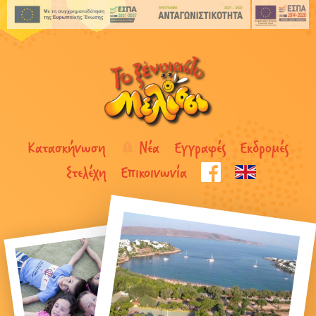
Κατασκήνωση
Νέα
Εγγραφές
Εκδρομές
Στελέχη
Επικοινωνία