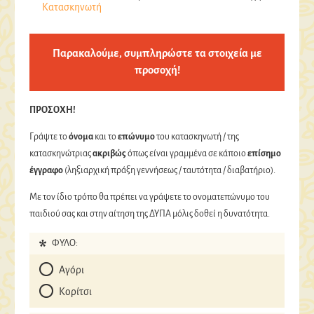
Κατασκηνωτή
Παρακαλούμε, συμπληρώστε τα στοιχεία με
προσοχή!
ΠΡΟΣΟΧΗ!
Γράψτε το
όνομα
και το
επώνυμο
του κατασκηνωτή / της
κατασκηνώτριας
ακριβώς
όπως είναι γραμμένα σε κάποιο
επίσημο
έγγραφο
(ληξιαρχική πράξη γεννήσεως / ταυτότητα / διαβατήριο).
Με τον ίδιο τρόπο θα πρέπει να γράψετε το ονοματεπώνυμο του
παιδιού σας και στην αίτηση της ΔΥΠΑ μόλις δοθεί η δυνατότητα.
ΦΥΛΟ:
Αγόρι
Κορίτσι